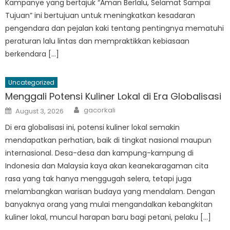
Kampanye yang bertajuk “Aman Berlalu, Selamat Sampai
Tujuan” ini bertujuan untuk meningkatkan kesadaran
pengendara dan pejalan kaki tentang pentingnya mematuhi
peraturan lalu lintas dan mempraktikkan kebiasaan
berkendara […]
Uncategorized
Menggali Potensi Kuliner Lokal di Era Globalisasi
Author
Posted
gacorkali
August 3, 2026
on
Di era globalisasi ini, potensi kuliner lokal semakin
mendapatkan perhatian, baik di tingkat nasional maupun
internasional. Desa-desa dan kampung-kampung di
Indonesia dan Malaysia kaya akan keanekaragaman cita
rasa yang tak hanya menggugah selera, tetapi juga
melambangkan warisan budaya yang mendalam. Dengan
banyaknya orang yang mulai mengandalkan kebangkitan
kuliner lokal, muncul harapan baru bagi petani, pelaku […]