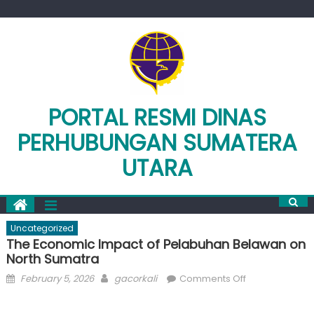
Skip
to
content
PORTAL RESMI DINAS
PERHUBUNGAN SUMATERA
UTARA
Uncategorized
The Economic Impact of Pelabuhan Belawan on
North Sumatra
Posted
Author
on
February 5, 2026
gacorkali
Comments Off
on
The
Economic