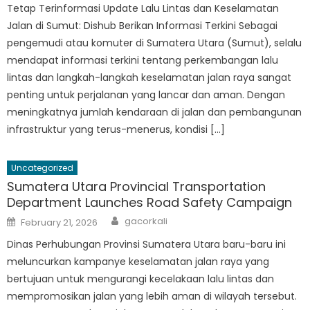
Tetap Terinformasi Update Lalu Lintas dan Keselamatan
Jalan di Sumut: Dishub Berikan Informasi Terkini Sebagai
pengemudi atau komuter di Sumatera Utara (Sumut), selalu
mendapat informasi terkini tentang perkembangan lalu
lintas dan langkah-langkah keselamatan jalan raya sangat
penting untuk perjalanan yang lancar dan aman. Dengan
meningkatnya jumlah kendaraan di jalan dan pembangunan
infrastruktur yang terus-menerus, kondisi […]
Uncategorized
Sumatera Utara Provincial Transportation
Department Launches Road Safety Campaign
Author
Posted
gacorkali
February 21, 2026
on
Dinas Perhubungan Provinsi Sumatera Utara baru-baru ini
meluncurkan kampanye keselamatan jalan raya yang
bertujuan untuk mengurangi kecelakaan lalu lintas dan
mempromosikan jalan yang lebih aman di wilayah tersebut.