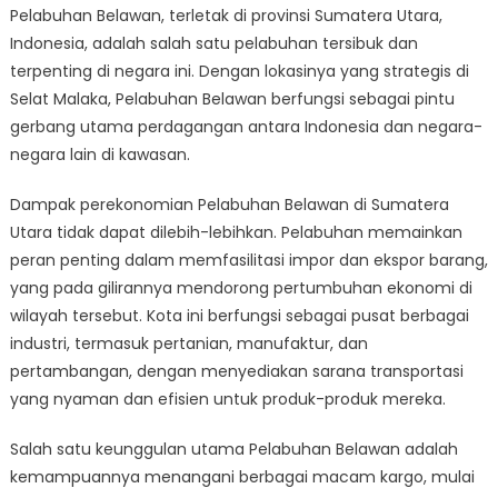
Pelabuhan Belawan, terletak di provinsi Sumatera Utara,
Impact
Indonesia, adalah salah satu pelabuhan tersibuk dan
of
Pelabuhan
terpenting di negara ini. Dengan lokasinya yang strategis di
Belawan
Selat Malaka, Pelabuhan Belawan berfungsi sebagai pintu
on
gerbang utama perdagangan antara Indonesia dan negara-
North
negara lain di kawasan.
Sumatra
Dampak perekonomian Pelabuhan Belawan di Sumatera
Utara tidak dapat dilebih-lebihkan. Pelabuhan memainkan
peran penting dalam memfasilitasi impor dan ekspor barang,
yang pada gilirannya mendorong pertumbuhan ekonomi di
wilayah tersebut. Kota ini berfungsi sebagai pusat berbagai
industri, termasuk pertanian, manufaktur, dan
pertambangan, dengan menyediakan sarana transportasi
yang nyaman dan efisien untuk produk-produk mereka.
Salah satu keunggulan utama Pelabuhan Belawan adalah
kemampuannya menangani berbagai macam kargo, mulai