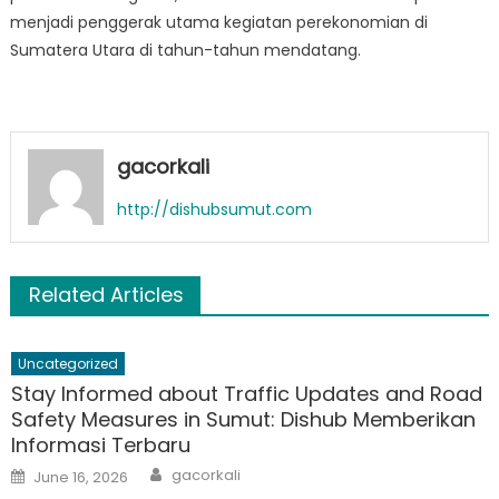
menjadi penggerak utama kegiatan perekonomian di
Sumatera Utara di tahun-tahun mendatang.
gacorkali
http://dishubsumut.com
Related Articles
Uncategorized
Stay Informed about Traffic Updates and Road
Safety Measures in Sumut: Dishub Memberikan
Informasi Terbaru
Author
Posted
gacorkali
June 16, 2026
on