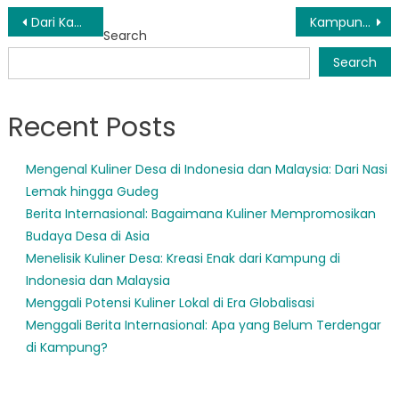
Post
Dari Kampung ke Dunia: Makanan Tradisional yang Menjadi Trending
Kampung Sehat: Inovasi Makanan dan Olahraga dalam Masyarakat Modern
Search
navigation
Search
Recent Posts
Mengenal Kuliner Desa di Indonesia dan Malaysia: Dari Nasi
Lemak hingga Gudeg
Berita Internasional: Bagaimana Kuliner Mempromosikan
Budaya Desa di Asia
Menelisik Kuliner Desa: Kreasi Enak dari Kampung di
Indonesia dan Malaysia
Menggali Potensi Kuliner Lokal di Era Globalisasi
Menggali Berita Internasional: Apa yang Belum Terdengar
di Kampung?