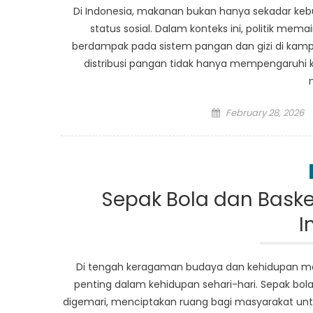
Di Indonesia, makanan bukan hanya sekadar keb
status sosial. Dalam konteks ini, politik me
berdampak pada sistem pangan dan gizi di ka
distribusi pangan tidak hanya mempengaruhi ke
Posted
February 28, 2026
on
Sepak Bola dan Baske
I
Di tengah keragaman budaya dan kehidupan mas
penting dalam kehidupan sehari-hari. Sepak bo
digemari, menciptakan ruang bagi masyarakat un