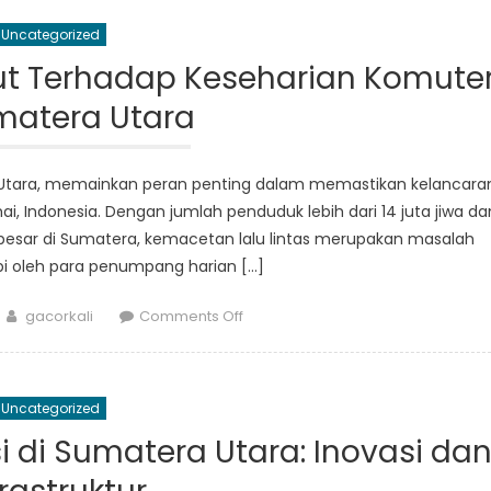
dan
Uncategorized
Pilihan
Terbaik
ut Terhadap Keseharian Komute
untuk
matera Utara
Angkutan
Umum
di
era Utara, memainkan peran penting dalam memastikan kelancara
Sumatera
mai, Indonesia. Dengan jumlah penduduk lebih dari 14 juta jiwa da
Utara
besar di Sumatera, kemacetan lalu lintas merupakan masalah
 oleh para penumpang harian […]
Author
on
gacorkali
Comments Off
Dampak
Lalu
Lintas
Uncategorized
Sumut
Terhadap
 di Sumatera Utara: Inovasi da
Keseharian
Komuter