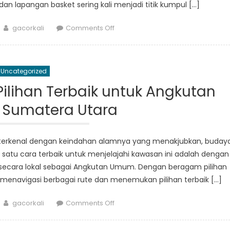
n lapangan basket sering kali menjadi titik kumpul […]
Author
on
gacorkali
Comments Off
Sepak
Bola
dan
Uncategorized
Basket:
Olahraga
lihan Terbaik untuk Angkutan
Trending
Sumatera Utara
di
Desa
Indonesia
g terkenal dengan keindahan alamnya yang menakjubkan, buday
satu cara terbaik untuk menjelajahi kawasan ini adalah dengan
secara lokal sebagai Angkutan Umum. Dengan beragam pilihan
menavigasi berbagai rute dan menemukan pilihan terbaik […]
Author
on
gacorkali
Comments Off
Menemukan
Rute