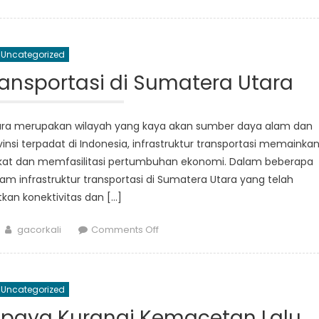
Peningkatan
Kualitas
Layanan
Uncategorized
Dishub
Sumut:
Transportasi di Sumatera Utara
Berikan
Kemudahan
dan
Utara merupakan wilayah yang kaya akan sumber daya alam dan
Kenyamanan
si terpadat di Indonesia, infrastruktur transportasi memainka
bagi
at dan memfasilitasi pertumbuhan ekonomi. Dalam beberapa
Masyarakat
alam infrastruktur transportasi di Sumatera Utara yang telah
kan konektivitas dan […]
Author
on
gacorkali
Comments Off
Inovasi
Infrastruktur
Transportasi
Uncategorized
di
Sumatera
Upaya Kurangi Kemacetan Lalu