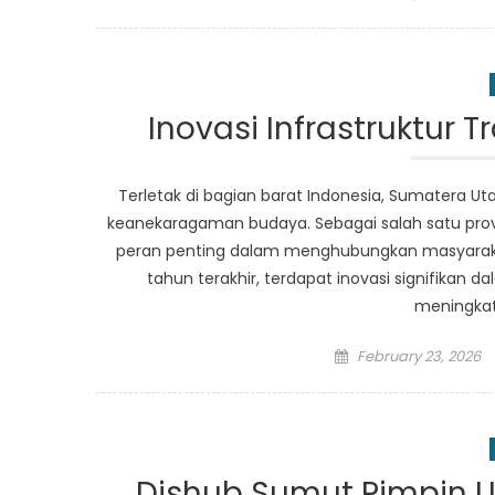
on
Inovasi Infrastruktur 
Terletak di bagian barat Indonesia, Sumatera 
keanekaragaman budaya. Sebagai salah satu provin
peran penting dalam menghubungkan masyarak
tahun terakhir, terdapat inovasi signifikan d
meningkat
Posted
February 23, 2026
on
Dishub Sumut Pimpin 