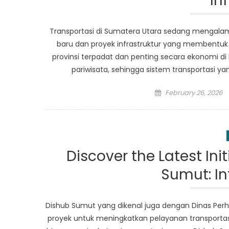
In
Transportasi di Sumatera Utara sedang mengala
baru dan proyek infrastruktur yang membentuk 
provinsi terpadat dan penting secara ekonomi d
pariwisata, sehingga sistem transportasi y
Posted
February 26, 2026
on
Discover the Latest Ini
Sumut: I
Dishub Sumut yang dikenal juga dengan Dinas Perh
proyek untuk meningkatkan pelayanan transportasi 