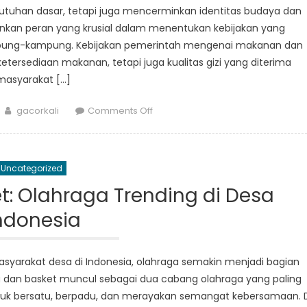
utuhan dasar, tetapi juga mencerminkan identitas budaya dan
mainkan peran yang krusial dalam menentukan kebijakan yang
mpung-kampung. Kebijakan pemerintah mengenai makanan dan
tersediaan makanan, tetapi juga kualitas gizi yang diterima
masyarakat […]
Author
on
gacorkali
Comments Off
Politik
Makanan:
Bagaimana
Uncategorized
Kebijakan
Mempengaruhi
t: Olahraga Trending di Desa
Gizi
ndonesia
di
Kampung
yarakat desa di Indonesia, olahraga semakin menjadi bagian
la dan basket muncul sebagai dua cabang olahraga yang paling
tuk bersatu, berpadu, dan merayakan semangat kebersamaan. D