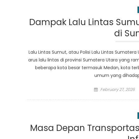
Dampak Lalu Lintas Sum
di Su
Lalu Lintas Sumut, atau Polisi Lalu Lintas Sumat
arus lalu lintas di provinsi Sumatera Utara yang ra
beberapa kota besar termasuk Medan, kota ter
umum yang dihadapi
Posted
February 27, 2026
on
Masa Depan Transportasi