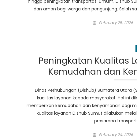
hingga peningkatan transportasi umum, Dishub Su
dan aman bagi warga dan pengunjung. Salah sat
Posted
February 25, 2026
on
Peningkatan Kualitas 
Kemudahan dan Ken
Dinas Perhubungan (Dishub) Sumatera Utara (
kualitas layanan kepada masyarakat. Hal ini
memberikan kemudahan dan kenyamanan bagi mas
kualitas layanan Dishub Sumut dilakukan mela
prasarana transport
Posted
February 24, 2026