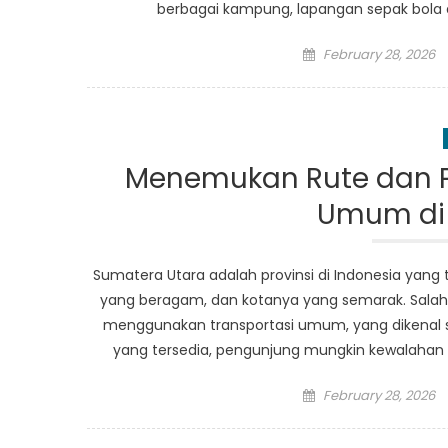
berbagai kampung, lapangan sepak bola da
Posted
February 28, 2026
on
Menemukan Rute dan Pi
Umum di 
Sumatera Utara adalah provinsi di Indonesia yan
yang beragam, dan kotanya yang semarak. Salah 
menggunakan transportasi umum, yang dikenal 
yang tersedia, pengunjung mungkin kewalahan 
Posted
February 28, 2026
on