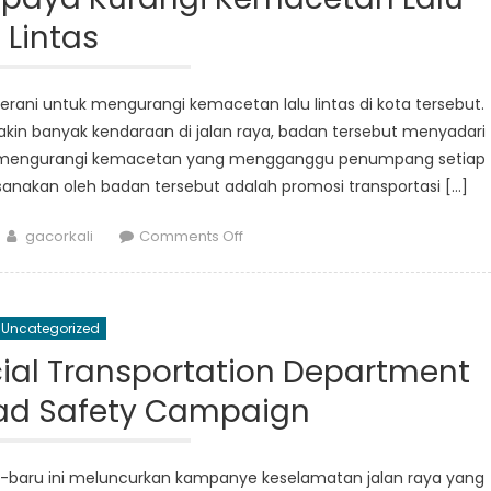
Utara
Lintas
ni untuk mengurangi kemacetan lalu lintas di kota tersebut.
in banyak kendaraan di jalan raya, badan tersebut menyadari
k mengurangi kemacetan yang mengganggu penumpang setiap
aksanakan oleh badan tersebut adalah promosi transportasi […]
Author
on
gacorkali
Comments Off
Dishub
Sumut
Pimpin
Uncategorized
Upaya
Kurangi
ial Transportation Department
Kemacetan
ad Safety Campaign
Lalu
Lintas
u-baru ini meluncurkan kampanye keselamatan jalan raya yang