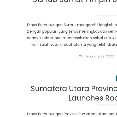
Dinas Perhubungan Sumut mengambil langkah bera
Dengan populasi yang terus meningkat dan semak
adanya kebutuhan mendesak akan solusi untu
hari. Salah satu inisiatif utama yang telah dil
Posted
February 22, 2026
on
Sumatera Utara Provinc
Launches Ro
Dinas Perhubungan Provinsi Sumatera Utara bar