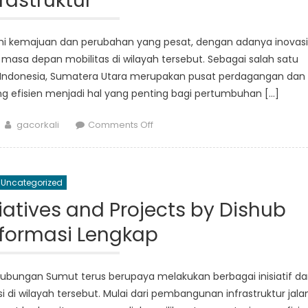
frastruktur
di
Sumatera
mi kemajuan dan perubahan yang pesat, dengan adanya inovasi
Utara
masa depan mobilitas di wilayah tersebut. Sebagai salah satu
i Indonesia, Sumatera Utara merupakan pusat perdagangan dan
ang efisien menjadi hal yang penting bagi pertumbuhan […]
Author
on
gacorkali
Comments Off
Masa
Depan
Transportasi
Uncategorized
di
Sumatera
tiatives and Projects by Dishub
Utara:
nformasi Lengkap
Inovasi
dan
Infrastruktur
ubungan Sumut terus berupaya melakukan berbagai inisiatif d
di wilayah tersebut. Mulai dari pembangunan infrastruktur jala