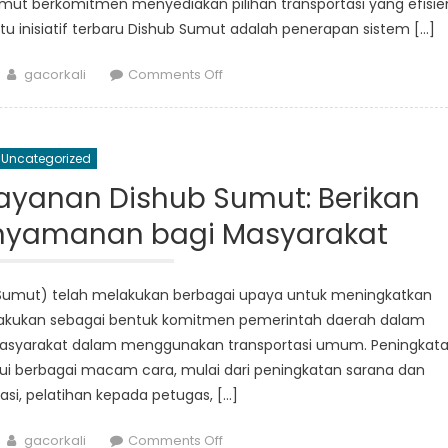
mut berkomitmen menyediakan pilihan transportasi yang efisie
u inisiatif terbaru Dishub Sumut adalah penerapan sistem […]
Author
on
gacorkali
Comments Off
Discover
the
Latest
Uncategorized
Initiatives
and
Layanan Dishub Sumut: Berikan
Projects
yamanan bagi Masyarakat
by
Dishub
Sumut:
Sumut) telah melakukan berbagai upaya untuk meningkatkan
Informasi
 dilakukan sebagai bentuk komitmen pemerintah daerah dalam
Lengkap
yarakat dalam menggunakan transportasi umum. Peningkat
lui berbagai macam cara, mulai dari peningkatan sarana dan
asi, pelatihan kepada petugas, […]
Author
on
gacorkali
Comments Off