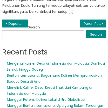
Pelabuhan Kuala Tanjung terhadap wilayah sekitarnya cukup
signifikan, yaitu berkontribusi terhadap […]
Post
Departemen Perhubungan Sumut Berusaha Meningkatkan Infrastruktur dan Transportasi yang Dapat Diakses untuk Semua
Peran Penting Dishub Sumut dalam Meningkatkan Mobilitas dan Konektivitas Masyarakat
Search
navigation
Search
Recent Posts
Mengenal Kuliner Desa di Indonesia dan Malaysia: Dari Nasi
Lemak hingga Gudeg
Berita Internasional: Bagaimana Kuliner Mempromosikan
Budaya Desa di Asia
Menelisik Kuliner Desa: Kreasi Enak dari Kampung di
Indonesia dan Malaysia
Menggali Potensi Kuliner Lokal di Era Globalisasi
Menggali Berita Internasional: Apa yang Belum Terdengar