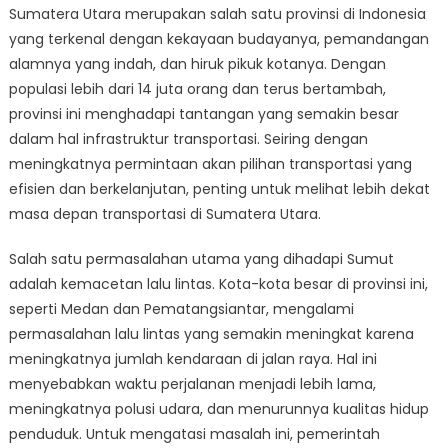
Sumatera Utara merupakan salah satu provinsi di Indonesia
Dekat
yang terkenal dengan kekayaan budayanya, pemandangan
Masa
Depan
alamnya yang indah, dan hiruk pikuk kotanya. Dengan
Transportasi
populasi lebih dari 14 juta orang dan terus bertambah,
di
provinsi ini menghadapi tantangan yang semakin besar
Sumatera
dalam hal infrastruktur transportasi. Seiring dengan
Utara
meningkatnya permintaan akan pilihan transportasi yang
efisien dan berkelanjutan, penting untuk melihat lebih dekat
masa depan transportasi di Sumatera Utara.
Salah satu permasalahan utama yang dihadapi Sumut
adalah kemacetan lalu lintas. Kota-kota besar di provinsi ini,
seperti Medan dan Pematangsiantar, mengalami
permasalahan lalu lintas yang semakin meningkat karena
meningkatnya jumlah kendaraan di jalan raya. Hal ini
menyebabkan waktu perjalanan menjadi lebih lama,
meningkatnya polusi udara, dan menurunnya kualitas hidup
penduduk. Untuk mengatasi masalah ini, pemerintah