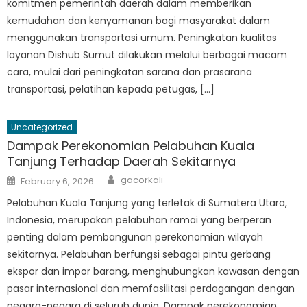
komitmen pemerintah daerah dalam memberikan
kemudahan dan kenyamanan bagi masyarakat dalam
menggunakan transportasi umum. Peningkatan kualitas
layanan Dishub Sumut dilakukan melalui berbagai macam
cara, mulai dari peningkatan sarana dan prasarana
transportasi, pelatihan kepada petugas, […]
Uncategorized
Dampak Perekonomian Pelabuhan Kuala
Tanjung Terhadap Daerah Sekitarnya
Author
Posted
gacorkali
February 6, 2026
on
Pelabuhan Kuala Tanjung yang terletak di Sumatera Utara,
Indonesia, merupakan pelabuhan ramai yang berperan
penting dalam pembangunan perekonomian wilayah
sekitarnya. Pelabuhan berfungsi sebagai pintu gerbang
ekspor dan impor barang, menghubungkan kawasan dengan
pasar internasional dan memfasilitasi perdagangan dengan
negara-negara di seluruh dunia. Dampak perekonomian