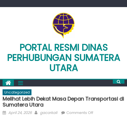
Skip
to
content
PORTAL RESMI DINAS
PERHUBUNGAN SUMATERA
UTARA
Uncategorized
Melihat Lebih Dekat Masa Depan Transportasi di
Sumatera Utara
Posted
Author
on
April 24, 2026
gacorkali
Comments Off
on
Melihat
Lebih