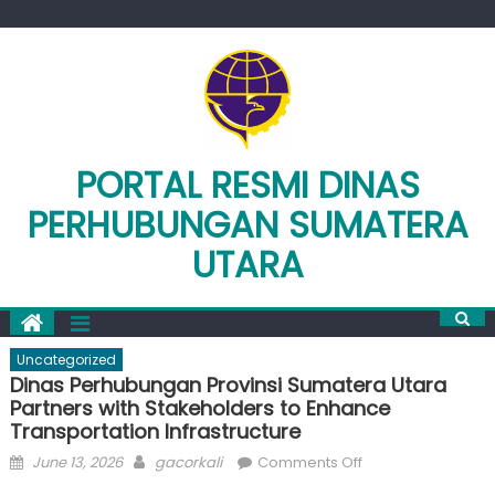
Skip
to
content
PORTAL RESMI DINAS
PERHUBUNGAN SUMATERA
UTARA
Uncategorized
Dinas Perhubungan Provinsi Sumatera Utara
Partners with Stakeholders to Enhance
Transportation Infrastructure
Posted
Author
on
June 13, 2026
gacorkali
Comments Off
on
Dinas