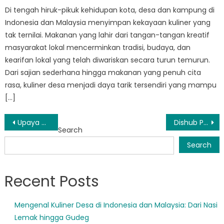
Di tengah hiruk-pikuk kehidupan kota, desa dan kampung di
Indonesia dan Malaysia menyimpan kekayaan kuliner yang
tak ternilai. Makanan yang lahir dari tangan-tangan kreatif
masyarakat lokal mencerminkan tradisi, budaya, dan
kearifan lokal yang telah diwariskan secara turun temurun.
Dari sajian sederhana hingga makanan yang penuh cita
rasa, kuliner desa menjadi daya tarik tersendiri yang mampu
[…]
Post
Upaya Dishub Sumut Dalam Mendorong Transportasi Berkelanjutan di Daerah
Dishub Prov Sumut Terapkan Solusi Inovatif Atasi Permasalahan Transportasi
Search
navigation
Search
Recent Posts
Mengenal Kuliner Desa di Indonesia dan Malaysia: Dari Nasi
Lemak hingga Gudeg