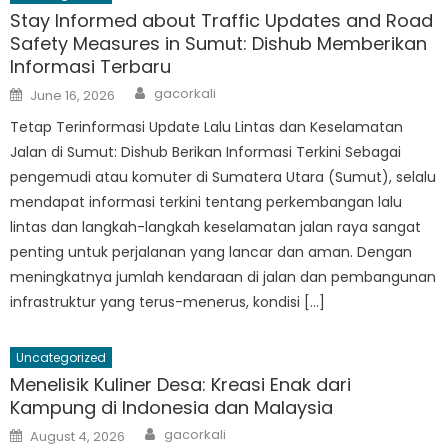
Stay Informed about Traffic Updates and Road
Safety Measures in Sumut: Dishub Memberikan
Informasi Terbaru
Author
Posted
gacorkali
June 16, 2026
on
Tetap Terinformasi Update Lalu Lintas dan Keselamatan
Jalan di Sumut: Dishub Berikan Informasi Terkini Sebagai
pengemudi atau komuter di Sumatera Utara (Sumut), selalu
mendapat informasi terkini tentang perkembangan lalu
lintas dan langkah-langkah keselamatan jalan raya sangat
penting untuk perjalanan yang lancar dan aman. Dengan
meningkatnya jumlah kendaraan di jalan dan pembangunan
infrastruktur yang terus-menerus, kondisi […]
Uncategorized
Menelisik Kuliner Desa: Kreasi Enak dari
Kampung di Indonesia dan Malaysia
Author
Posted
gacorkali
August 4, 2026
on